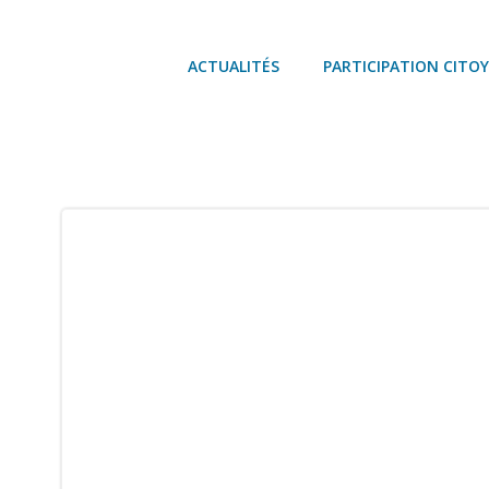
Aller
au
contenu
ACTUALITÉS
PARTICIPATION CITO