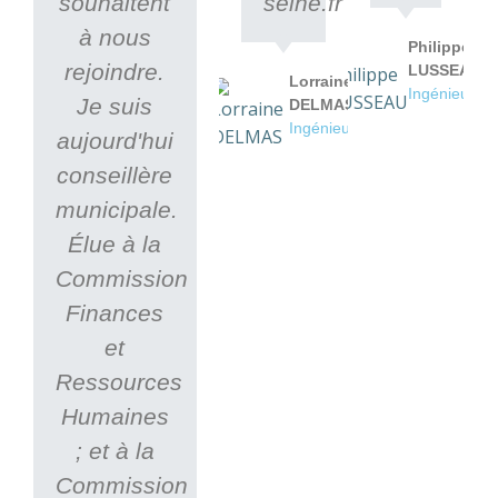
souhaitent
seine.fr
à nous
Philippe
rejoindre.
LUSSEAU
Lorraine
Ingénieur
Je suis
DELMAS
Ingénieur
aujourd'hui
conseillère
municipale.
Élue à la
Commission
Finances
et
Ressources
Humaines
; et à la
Commission