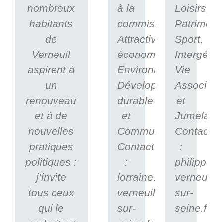
nombreux
à la
Loisirs,
habitants
commission
Patrimoin
de
Attractivité
Sport,
Verneuil
économique,
Intergénér
aspirent à
Environnement,
Vie
un
Développement
Associati
renouveau
durable
et
et à de
et
Jumelage
nouvelles
Communication.
Contact
pratiques
Contact
:
politiques :
:
philippe.
j’invite
lorraine.delmas@ville
verneuil-
tous ceux
verneuil-
sur-
qui le
sur-
seine.fr