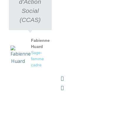
d'Action
Social
(CCAS)
Fabienne
Huard
Sage-
femme
cadre