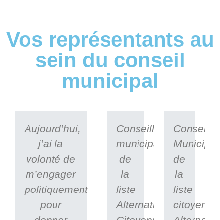
Vos représentants au
sein du conseil
municipal
Aujourd’hui,
Conseillère
Conseille
j’ai la
municipale
Municipal
volonté de
de
de
m’engager
la
la
politiquement
liste
liste
pour
Alternative
citoyenne
donner
Citoyenne
Alternativ