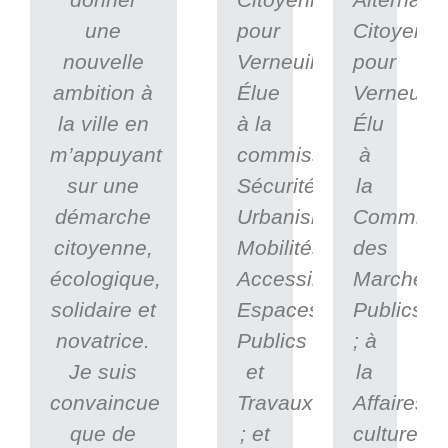
une
pour
Citoyenn
nouvelle
Verneuil.
pour
ambition à
Élue
Verneuil.
la ville en
à la
Élu
m’appuyant
commission
à
sur une
Sécurité,
la
démarche
Urbanisme,
Commissi
citoyenne,
Mobilités,
des
écologique,
Accessibilité,
Marchés
solidaire et
Espaces
Publics
novatrice.
Publics
; à
Je suis
et
la
convaincue
Travaux
Affaires
que de
; et
culturelles