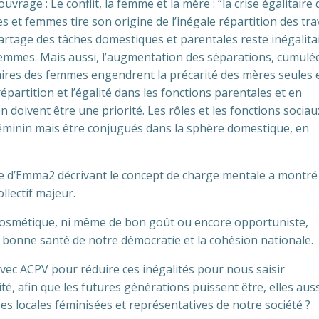
vrage : Le conflit, la femme et la mère : “la crise égalitaire
s et femmes tire son origine de l’inégale répartition des tr
artage des tâches domestiques et parentales reste inégalita
 femmes. Mais aussi, l’augmentation des séparations, cumulé
alaires des femmes engendrent la précarité des mères seules 
épartition et l’égalité dans les fonctions parentales et en
on doivent être une priorité. Les rôles et les fonctions socia
 féminin mais être conjugués dans la sphère domestique, en
née d’Emma2 décrivant le concept de charge mentale a montré
llectif majeur.
 cosmétique, ni même de bon goût ou encore opportuniste,
la bonne santé de notre démocratie et la cohésion nationale.
vec ACPV pour réduire ces inégalités pour nous saisir
té, afin que les futures générations puissent être, elles auss
 locales féminisées et représentatives de notre société ?