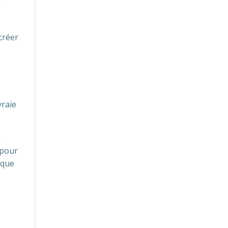
e
créer
vraie
à
 pour
ique