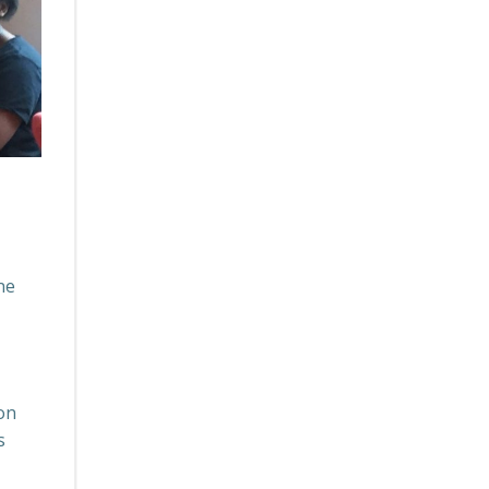
ne
 on
s