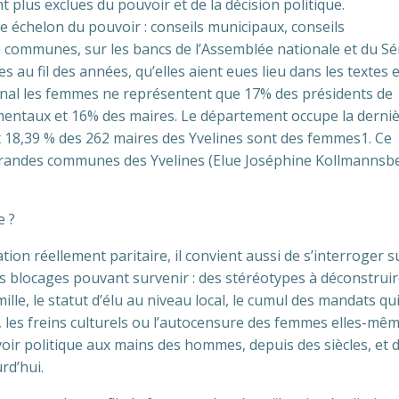
plus exclues du pouvoir et de la décision politique.
ue échelon du pouvoir : conseils municipaux, conseils
ommunes, sur les bancs de l’Assemblée nationale et du Sé
s au fil des années, qu’elles aient eues lieu dans les textes e
ional les femmes ne représentent que 17% des présidents de
mentaux et 16% des maires. Le département occupe la derni
t 18,39 % des 262 maires des Yvelines sont des femmes1. Ce
s grandes communes des Yvelines (Elue Joséphine Kollmannsb
e ?
tion réellement paritaire, il convient aussi de s’interroger s
s blocages pouvant survenir : des stéréotypes à déconstruire
mille, le statut d’élu au niveau local, le cumul des mandats qu
e, les freins culturels ou l’autocensure des femmes elles-mêm
voir politique aux mains des hommes, depuis des siècles, et 
rd’hui.