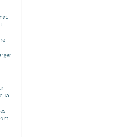
nat.
t
ère
erger
ur
, la
i
es,
dont