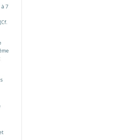
 à 7
(Cf.
e
même
t
ns
e
et