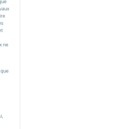
 que
avaux
ire
es
et
ux ne
 que
i,